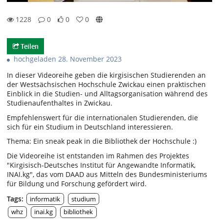
1228
0
0
0
0likes
0favorites
1228views
0Kommentare
Teilen
hochgeladen 28. November 2023
In dieser Videoreihe geben die kirgisischen Studierenden an
der Westsächsischen Hochschule Zwickau einen praktischen
Einblick in die Studien- und Alltagsorganisation während des
Studienaufenthaltes in Zwickau.
Empfehlenswert für die internationalen Studierenden, die
sich für ein Studium in Deutschland interessieren.
Thema: Ein sneak peak in die Bibliothek der Hochschule :)
Die Videoreihe ist entstanden im Rahmen des Projektes
"Kirgisisch-Deutsches Institut für Angewandte Informatik,
INAI.kg", das vom DAAD aus Mitteln des Bundesministeriums
für Bildung und Forschung gefördert wird.
Tags:
informatik
studium
whz
inai.kg
bibliothek