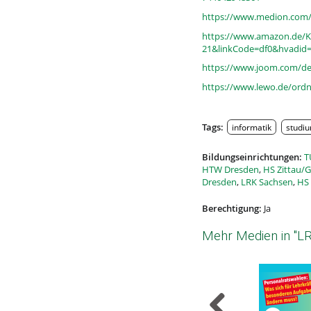
https://www.medion.com/d
https://www.amazon.de/
21&linkCode=df0&hvadid
https://www.joom.com/de
https://www.lewo.de/ordn
Tags:
informatik
studi
Bildungseinrichtungen:
T
HTW Dresden
,
HS Zittau/G
Dresden
,
LRK Sachsen
,
HS 
Berechtigung:
Ja
Mehr Medien in "L