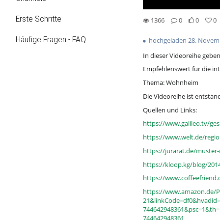
Erste Schritte
1366
0
0
0
0likes
0favorites
1366views
0Kommentare
Häufige Fragen - FAQ
hochgeladen 28. Novem
In dieser Videoreihe geben
Empfehlenswert für die int
Thema: Wohnheim
Die Videoreihe ist entsta
Quellen und Links:
https://www.galileo.tv/ge
https://www.welt.de/regio
https://jurarat.de/muster
https://kloop.kg/blog/201
https://www.coffeefriend.
https://www.amazon.de/
21&linkCode=df0&hvadid
744642948361&psc=1&th=
744642948361