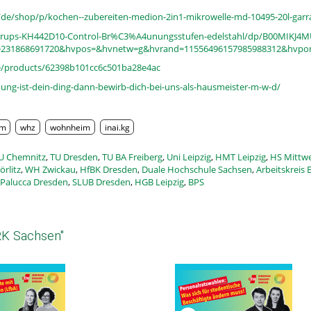
e/shop/p/kochen--zubereiten-medion-2in1-mikrowelle-md-10495-20l-garrau
Krups-KH442D10-Control-Br%C3%A4unungsstufen-edelstahl/dp/B00MIKJ4M
=231868691720&hvpos=&hvnetw=g&hvrand=11556496157985988312&hvpo
/products/62398b101cc6c501ba28e4ac
ung-ist-dein-ding-dann-bewirb-dich-bei-uns-als-hausmeister-m-w-d/
um
whz
wohnheim
inai.kg
U Chemnitz
,
TU Dresden
,
TU BA Freiberg
,
Uni Leipzig
,
HMT Leipzig
,
HS Mittw
örlitz
,
WH Zwickau
,
HfBK Dresden
,
Duale Hochschule Sachsen
,
Arbeitskreis 
Palucca Dresden
,
SLUB Dresden
,
HGB Leipzig
,
BPS
RK Sachsen"