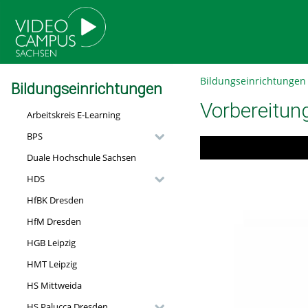
go
go
go
to
to
to
navigation
main
footer
content
Bildungseinrichtungen
Bildungseinrichtungen
Vorbereitun
Arbeitskreis E-Learning
BPS
Duale Hochschule Sachsen
HDS
HfBK Dresden
HfM Dresden
HGB Leipzig
HMT Leipzig
HS Mittweida
HS Palucca Dresden