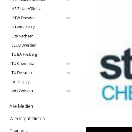
HS Zittau/Görlitz
HTW Dresden
HTWK Leipzig
LRK Sachsen
SLUB Dresden
TU BA Freiberg
TU Chemnitz
TU Dresden
Uni Leipzig
WH Zwickau
Alle Medien
Wiedergabelisten
Channels