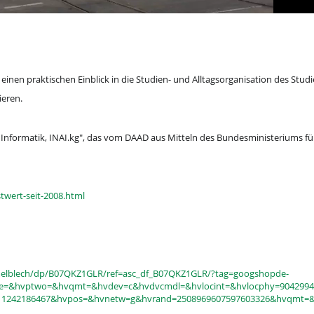
inen praktischen Einblick in die Studien- und Alltagsorganisation des Studi
ieren.
 Informatik, INAI.kg", das vom DAAD aus Mitteln des Bundesministeriums fü
twert-seit-2008.html
elblech/dp/B07QKZ1GLR/ref=asc_df_B07QKZ1GLR/?tag=googshopde-
e=&hvptwo=&hvqmt=&hvdev=c&hvdvcmdl=&hvlocint=&hvlocphy=9042994&
1242186467&hvpos=&hvnetw=g&hvrand=2508969607597603326&hvqmt=&h