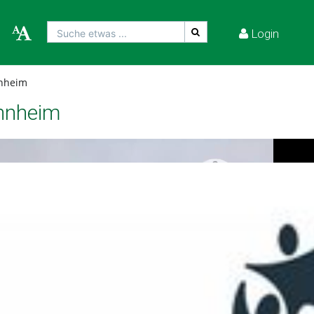
Login
Suche etwas ...
hnheim
ohnheim