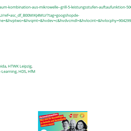
m-kombination-aus-mikrowelle--grill-5-leistungsstufen-auftaufunktion-5
U/ref=asc_df_B00MIKJ4MU/?tag=googshopde-
ne=&hvptwo=&hvqmt=&hvdev=c&hvdvcmdl=&hvlocint=&hvlocphy=9042994
eida
,
HTWK Leipzig
,
E-Learning
,
HDS
,
HfM