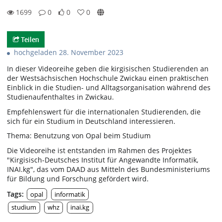
1699
0
0
0
0likes
0favorites
1699views
0Kommentare
Teilen
hochgeladen 28. November 2023
In dieser Videoreihe geben die kirgisischen Studierenden an
der Westsächsischen Hochschule Zwickau einen praktischen
Einblick in die Studien- und Alltagsorganisation während des
Studienaufenthaltes in Zwickau.
Empfehlenswert für die internationalen Studierenden, die
sich für ein Studium in Deutschland interessieren.
Thema: Benutzung von Opal beim Studium
Die Videoreihe ist entstanden im Rahmen des Projektes
"Kirgisisch-Deutsches Institut für Angewandte Informatik,
INAI.kg", das vom DAAD aus Mitteln des Bundesministeriums
für Bildung und Forschung gefördert wird.
Tags:
opal
informatik
studium
whz
inai.kg