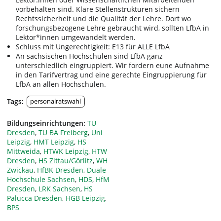
vorbehalten sind. Klare Stellenstrukturen sichern
Rechtssicherheit und die Qualität der Lehre. Dort wo
forschungsbezogene Lehre gebraucht wird, sollten LfbA in
Lektor*innen umgewandelt werden.
Schluss mit Ungerechtigkeit: E13 für ALLE LfbA
An sächsischen Hochschulen sind LfbA ganz
unterschiedlich eingruppiert. Wir fordern eune Aufnahme
in den Tarifvertrag und eine gerechte Eingruppierung für
LfbA an allen Hochschulen.
Tags:
personalratswahl
Bildungseinrichtungen:
TU
Dresden
,
TU BA Freiberg
,
Uni
Leipzig
,
HMT Leipzig
,
HS
Mittweida
,
HTWK Leipzig
,
HTW
Dresden
,
HS Zittau/Görlitz
,
WH
Zwickau
,
HfBK Dresden
,
Duale
Hochschule Sachsen
,
HDS
,
HfM
Dresden
,
LRK Sachsen
,
HS
Palucca Dresden
,
HGB Leipzig
,
BPS