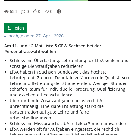
654
0
0
0
0likes
0favorites
654views
0Kommentare
Teilen
hochgeladen 27. April 2026
Am 11. und 12 Mai Liste 5 GEW Sachsen bei der
Personalratswahl wählen
Schluss mit Überlastung: Lehrumfang für LfbA senken und
sonstige Dienstaufgaben reduzieren!
LfbA haben in Sachsen bundesweit das höchste
Lehrdeputat. Zu hohe Deputate gefährden die Qualität von
Lehre und Betreuung der Studierenden. Weniger Stunden
schaffen Raum für individuelle Förderung, Qualifizierung
und exzellente Hochschullehre.
Überbordende Zusatzaufgaben belasten LfbA
unrechtmäßig. Eine klare Entlastung stärkt die
Konzentration auf gute Lehre und faire
Arbeitsbedingungen.
Schluss mit Missbrauch: LfbA in Lektor*innen umwandeln.
LfbA werden oft für Aufgaben eingesetzt, die rechtlich
Lektor:innen oder Wissenschaftlichen Mitarbeitenden