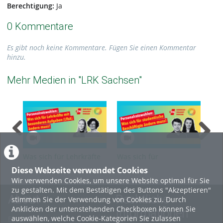
Berechtigung:
Ja
0 Kommentare
Es gibt noch keine Kommentare. Fügen Sie einen Kommentar
hinzu.
Mehr Medien in "LRK Sachsen"
Was sich für Lehrkräfte
Was sich für
Was
für besondere Aufgaben
studentische
Bes
Diese Webseite verwendet Cookies
(LfbA) ändern muss
Beschäftigte ändern
und
Wir verwenden Cookies, um unsere Website optimal für Sie
muss
mu
zu gestalten. Mit dem Bestätigen des Buttons "Akzeptieren"
About
Rechtliche
stimmen Sie der Verwendung von Cookies zu. Durch
Anklicken der untenstehenden Checkboxen können Sie
Informationen
auswählen, welche Cookie-Kategorien Sie zulassen
Erste Schritte