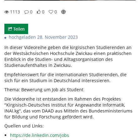
1113
0
0
0
0likes
0favorites
1113views
0Kommentare
Teilen
hochgeladen 28. November 2023
In dieser Videoreihe geben die kirgisischen Studierenden an
der Westsächsischen Hochschule Zwickau einen praktischen
Einblick in die Studien- und Alltagsorganisation des
Studienaufenthaltes in Zwickau.
Empfehlenswert für die internationalen Studierenden, die
sich für ein Studium in Deutschland interessieren.
Thema: Bewerung um Job als Student
Die Videoreihe ist entstanden im Rahmen des Projektes
"Kirgisisch-Deutsches Institut für Angewandte Informatik,
INAI.kg", das vom DAAD aus Mitteln des Bundesministeriums
für Bildung und Forschung gefördert wird.
Quellen und LInks:
https://de.linkedin.com/jobs