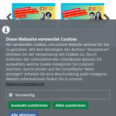
Was sich für Lehrkräfte
Was sich für
Was
für besondere Aufgaben
studentische
Bes
Diese Webseite verwendet Cookies
(LfbA) ändern muss
Beschäftigte ändern
und
Wir verwenden Cookies, um unsere Website optimal für Sie
muss
mu
zu gestalten. Mit dem Bestätigen des Buttons "Akzeptieren"
About
Rechtliche
stimmen Sie der Verwendung von Cookies zu. Durch
Anklicken der untenstehenden Checkboxen können Sie
Informationen
auswählen, welche Cookie-Kategorien Sie zulassen
Erste Schritte
möchten. Durch Klicken auf die Schaltfläche "Mehr
Nutzungsbedingungen
Häufige Fragen - FAQ
anzeigen" erhalten Sie eine Beschreibung jeder Kategorie.
Weitere Informationen finden Sie in unserer
Betriebsstatus
Datenschutzerklärung
Datenschutzerklärung
.
Impressum
Notwendig
Barrierefreiheitserklärung
Auswahl zustimmen
Allen zustimmen
Cookie-Zustimmung
Alle ablehnen