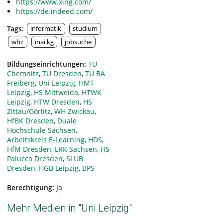
https://www.xing.com/
https://de.indeed.com/
Tags:
informatik
studium
whz
inai.kg
jobsuche
Bildungseinrichtungen:
TU
Chemnitz
,
TU Dresden
,
TU BA
Freiberg
,
Uni Leipzig
,
HMT
Leipzig
,
HS Mittweida
,
HTWK
Leipzig
,
HTW Dresden
,
HS
Zittau/Görlitz
,
WH Zwickau
,
HfBK Dresden
,
Duale
Hochschule Sachsen
,
Arbeitskreis E-Learning
,
HDS
,
HfM Dresden
,
LRK Sachsen
,
HS
Palucca Dresden
,
SLUB
Dresden
,
HGB Leipzig
,
BPS
Berechtigung:
Ja
Mehr Medien in "Uni Leipzig"