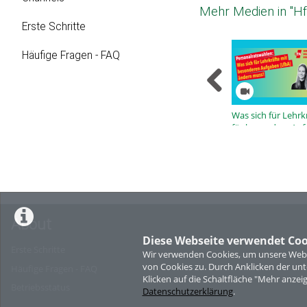
Mehr Medien in "H
Erste Schritte
Häufige Fragen - FAQ
Was sich für Lehrk
für besondere Au
(LfbA) ändern mus
About
Diese Webseite verwendet Coo
Erste Schritte
Wir verwenden Cookies, um unsere Websi
von Cookies zu. Durch Anklicken der u
Häufige Fragen - FAQ
Klicken auf die Schaltfläche "Mehr anzei
Betriebsstatus
Datenschutzerklärung
.