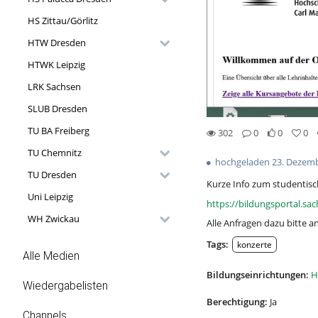
HS Zittau/Görlitz
HTW Dresden
HTWK Leipzig
LRK Sachsen
SLUB Dresden
TU BA Freiberg
302
0
0
0
0likes
0favorites
302views
0Kommentare
TU Chemnitz
hochgeladen 23. Dezem
TU Dresden
Kurze Info zum studentisc
Uni Leipzig
https://bildungsportal.s
WH Zwickau
Alle Anfragen dazu bitte a
Tags:
konzerte
Alle Medien
Bildungseinrichtungen:
H
Wiedergabelisten
Berechtigung:
Ja
Channels