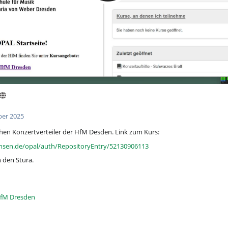
ber 2025
hen Konzertverteiler der HfM Desden. Link zum Kurs:
achsen.de/opal/auth/RepositoryEntry/52130906113
n den Stura.
fM Dresden