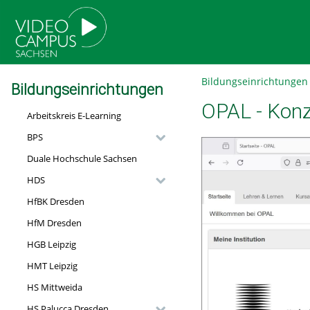
go
go
go
to
to
to
navigation
main
footer
content
Bildungseinrichtungen
Bildungseinrichtungen
OPAL - Konz
Arbeitskreis E-Learning
BPS
Duale Hochschule Sachsen
HDS
HfBK Dresden
HfM Dresden
HGB Leipzig
HMT Leipzig
HS Mittweida
HS Palucca Dresden