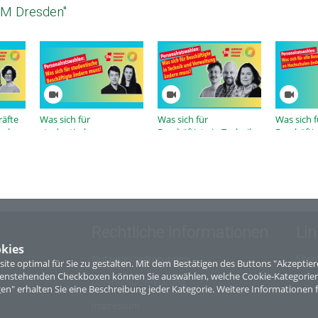
fM Dresden"
räfte
Was sich für
Was sich für
Was sich f
fgaben
studentische
Beschäftigte in Technik
Beschäfti
s
Beschäftigte ändern
und Verwaltung ändern
muss
muss
muss
Rechtliche Informationen
Lin
kies
Nutzungsbedingungen
Site
te optimal für Sie zu gestalten. Mit dem Bestätigen des Buttons "Akzepti
ntenstehenden Checkboxen können Sie auswählen, welche Cookie-Kategorien
Datenschutzerklärung
gen" erhalten Sie eine Beschreibung jeder Kategorie. Weitere Informationen f
Impressum