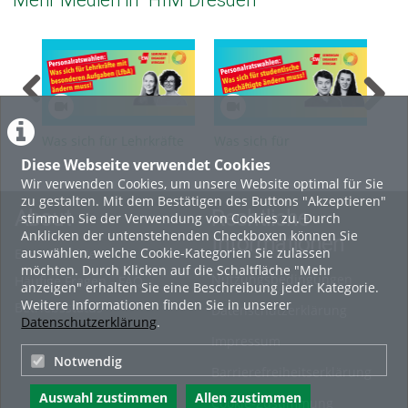
Mehr Medien in "HfM Dresden"
Was sich für Lehrkräfte
Was sich für
Was
für besondere Aufgaben
studentische
Bes
Diese Webseite verwendet Cookies
(LfbA) ändern muss
Beschäftigte ändern
und
Wir verwenden Cookies, um unsere Website optimal für Sie
muss
mu
zu gestalten. Mit dem Bestätigen des Buttons "Akzeptieren"
About
Rechtliche
stimmen Sie der Verwendung von Cookies zu. Durch
Anklicken der untenstehenden Checkboxen können Sie
Informationen
auswählen, welche Cookie-Kategorien Sie zulassen
Erste Schritte
möchten. Durch Klicken auf die Schaltfläche "Mehr
Nutzungsbedingungen
Häufige Fragen - FAQ
anzeigen" erhalten Sie eine Beschreibung jeder Kategorie.
Weitere Informationen finden Sie in unserer
Betriebsstatus
Datenschutzerklärung
Datenschutzerklärung
.
Impressum
Notwendig
Barrierefreiheitserklärung
Auswahl zustimmen
Allen zustimmen
Cookie-Zustimmung