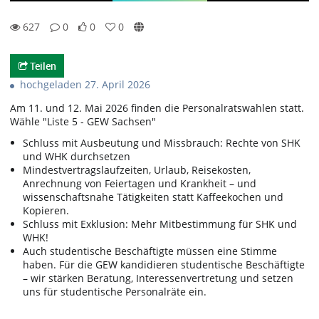
627
0
0
0
0likes
0favorites
627views
0Kommentare
Teilen
hochgeladen 27. April 2026
Am 11. und 12. Mai 2026 finden die Personalratswahlen statt.
Wähle "Liste 5 - GEW Sachsen"
Schluss mit Ausbeutung und Missbrauch: Rechte von SHK
und WHK durchsetzen
Mindestvertragslaufzeiten, Urlaub, Reisekosten,
Anrechnung von Feiertagen und Krankheit – und
wissenschaftsnahe Tätigkeiten statt Kaffeekochen und
Kopieren.
Schluss mit Exklusion: Mehr Mitbestimmung für SHK und
WHK!
Auch studentische Beschäftigte müssen eine Stimme
haben. Für die GEW kandidieren studentische Beschäftigte
– wir stärken Beratung, Interessenvertretung und setzen
uns für studentische Personalräte ein.