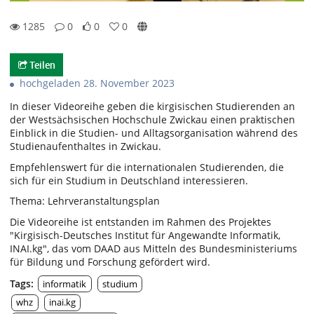
1285
0
0
0
0likes
0favorites
1285views
0Kommentare
Teilen
hochgeladen 28. November 2023
In dieser Videoreihe geben die kirgisischen Studierenden an
der Westsächsischen Hochschule Zwickau einen praktischen
Einblick in die Studien- und Alltagsorganisation während des
Studienaufenthaltes in Zwickau.
Empfehlenswert für die internationalen Studierenden, die
sich für ein Studium in Deutschland interessieren.
Thema: Lehrveranstaltungsplan
Die Videoreihe ist entstanden im Rahmen des Projektes
"Kirgisisch-Deutsches Institut für Angewandte Informatik,
INAI.kg", das vom DAAD aus Mitteln des Bundesministeriums
für Bildung und Forschung gefördert wird.
Tags:
informatik
studium
whz
inai.kg