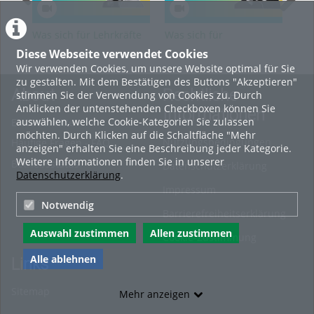
Was sich für Lehrkräfte
Was sich für
Was
für besondere Aufgaben
studentische
Bes
Diese Webseite verwendet Cookies
(LfbA) ändern muss
Beschäftigte ändern
und
Wir verwenden Cookies, um unsere Website optimal für Sie
muss
mu
zu gestalten. Mit dem Bestätigen des Buttons "Akzeptieren"
About
Rechtliche
stimmen Sie der Verwendung von Cookies zu. Durch
Anklicken der untenstehenden Checkboxen können Sie
Informationen
auswählen, welche Cookie-Kategorien Sie zulassen
Erste Schritte
möchten. Durch Klicken auf die Schaltfläche "Mehr
Nutzungsbedingungen
Häufige Fragen - FAQ
anzeigen" erhalten Sie eine Beschreibung jeder Kategorie.
Weitere Informationen finden Sie in unserer
Betriebsstatus
Datenschutzerklärung
Datenschutzerklärung
.
Impressum
Notwendig
Barrierefreiheitserklärung
Auswahl zustimmen
Allen zustimmen
Cookie-Zustimmung
Alle ablehnen
Links
Sitemap
Mehr anzeigen