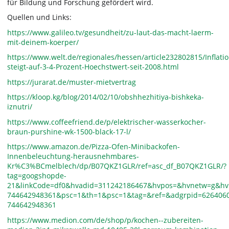
für Bildung und Forschung gefördert wird.
Quellen und Links:
https://www.galileo.tv/gesundheit/zu-laut-das-macht-laerm-
mit-deinem-koerper/
https://www.welt.de/regionales/hessen/article232802815/Inflatio
steigt-auf-3-4-Prozent-Hoechstwert-seit-2008.html
https://jurarat.de/muster-mietvertrag
https://kloop.kg/blog/2014/02/10/obshhezhitiya-bishkeka-
iznutri/
https://www.coffeefriend.de/p/elektrischer-wasserkocher-
braun-purshine-wk-1500-black-17-l/
https://www.amazon.de/Pizza-Ofen-Minibackofen-
Innenbeleuchtung-herausnehmbares-
Kr%C3%BCmelblech/dp/B07QKZ1GLR/ref=asc_df_B07QKZ1GLR/?
tag=googshopde-
21&linkCode=df0&hvadid=311242186467&hvpos=&hvnetw=g&hv
744642948361&psc=1&th=1&psc=1&tag=&ref=&adgrpid=626406
744642948361
https://www.medion.com/de/shop/p/kochen--zubereiten-