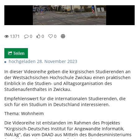
1371
0
0
0
0likes
0favorites
1371views
0Kommentare
Teilen
hochgeladen 28. November 2023
In dieser Videoreihe geben die kirgisischen Studierenden an
der Westsächsischen Hochschule Zwickau einen praktischen
Einblick in die Studien- und Alltagsorganisation des
Studienaufenthaltes in Zwickau.
Empfehlenswert für die internationalen Studierenden, die
sich für ein Studium in Deutschland interessieren.
Thema: Wohnheim
Die Videoreihe ist entstanden im Rahmen des Projektes
"Kirgisisch-Deutsches Institut für Angewandte Informatik,
INAI.kg", das vom DAAD aus Mitteln des Bundesministeriums