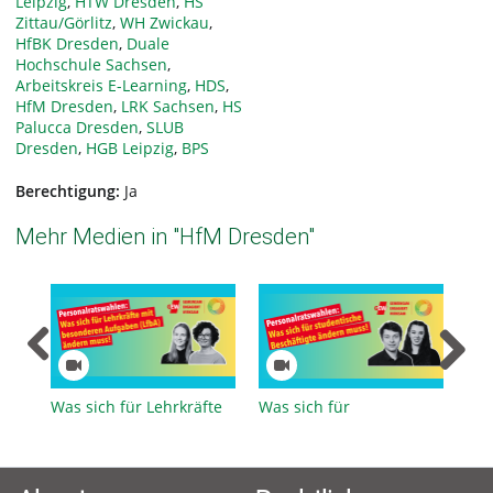
Leipzig
,
HTW Dresden
,
HS
Zittau/Görlitz
,
WH Zwickau
,
HfBK Dresden
,
Duale
Hochschule Sachsen
,
Arbeitskreis E-Learning
,
HDS
,
HfM Dresden
,
LRK Sachsen
,
HS
Palucca Dresden
,
SLUB
Dresden
,
HGB Leipzig
,
BPS
Berechtigung:
Ja
Mehr Medien in "HfM Dresden"
Was sich für Lehrkräfte
Was sich für
Was
für besondere Aufgaben
studentische
Bes
(LfbA) ändern muss
Beschäftigte ändern
und
muss
mu