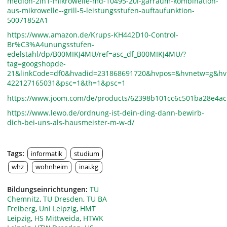
medion-2in1-mikrowelle-md-10495-20l-garraum-kombination-
aus-mikrowelle--grill-5-leistungsstufen-auftaufunktion-
50071852A1
https://www.amazon.de/Krups-KH442D10-Control-
Br%C3%A4unungsstufen-
edelstahl/dp/B00MIKJ4MU/ref=asc_df_B00MIKJ4MU/?
tag=googshopde-
21&linkCode=df0&hvadid=231868691720&hvpos=&hvnetw=g&hv
422127165031&psc=1&th=1&psc=1
https://www.joom.com/de/products/62398b101cc6c501ba28e4ac
https://www.lewo.de/ordnung-ist-dein-ding-dann-bewirb-
dich-bei-uns-als-hausmeister-m-w-d/
Tags:
informatik
studium
whz
wohnheim
inai.kg
Bildungseinrichtungen:
TU
Chemnitz
,
TU Dresden
,
TU BA
Freiberg
,
Uni Leipzig
,
HMT
Leipzig
,
HS Mittweida
,
HTWK