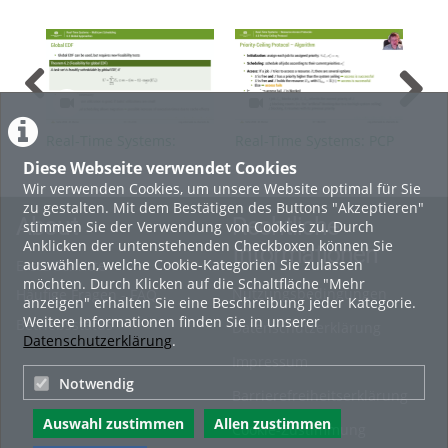
Real-Time Systems:
Real-Time Systems: PCP
Rea
Multicore Scheduling -
Pre
Diese Webseite verwendet Cookies
Global Approaches
Mat
Wir verwenden Cookies, um unsere Website optimal für Sie
zu gestalten. Mit dem Bestätigen des Buttons "Akzeptieren"
About
Rechtliche
stimmen Sie der Verwendung von Cookies zu. Durch
Anklicken der untenstehenden Checkboxen können Sie
Informationen
auswählen, welche Cookie-Kategorien Sie zulassen
Erste Schritte
möchten. Durch Klicken auf die Schaltfläche "Mehr
Nutzungsbedingungen
Häufige Fragen - FAQ
anzeigen" erhalten Sie eine Beschreibung jeder Kategorie.
Weitere Informationen finden Sie in unserer
Betriebsstatus
Datenschutzerklärung
Datenschutzerklärung
.
Impressum
Notwendig
Barrierefreiheitserklärung
Auswahl zustimmen
Allen zustimmen
Cookie-Zustimmung