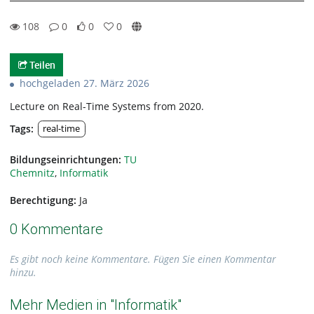
108
0
0
0
0likes
0favorites
108views
0Kommentare
Teilen
hochgeladen 27. März 2026
Lecture on Real-Time Systems from 2020.
Tags:
real-time
Bildungseinrichtungen:
TU
Chemnitz
,
Informatik
Berechtigung:
Ja
0 Kommentare
Es gibt noch keine Kommentare. Fügen Sie einen Kommentar
hinzu.
Mehr Medien in "Informatik"