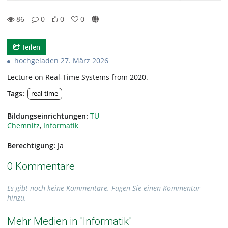
86
0
0
0
0likes
0favorites
86views
0Kommentare
Teilen
hochgeladen 27. März 2026
Lecture on Real-Time Systems from 2020.
Tags:
real-time
Bildungseinrichtungen:
TU
Chemnitz
,
Informatik
Berechtigung:
Ja
0 Kommentare
Es gibt noch keine Kommentare. Fügen Sie einen Kommentar
hinzu.
Mehr Medien in "Informatik"