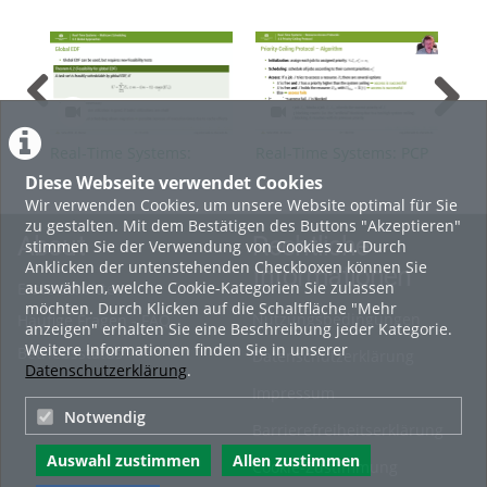
Real-Time Systems:
Real-Time Systems: PCP
Rea
Multicore Scheduling -
Pre
Diese Webseite verwendet Cookies
Global Approaches
Mat
Wir verwenden Cookies, um unsere Website optimal für Sie
zu gestalten. Mit dem Bestätigen des Buttons "Akzeptieren"
About
Rechtliche
stimmen Sie der Verwendung von Cookies zu. Durch
Anklicken der untenstehenden Checkboxen können Sie
Informationen
auswählen, welche Cookie-Kategorien Sie zulassen
Erste Schritte
möchten. Durch Klicken auf die Schaltfläche "Mehr
Nutzungsbedingungen
Häufige Fragen - FAQ
anzeigen" erhalten Sie eine Beschreibung jeder Kategorie.
Weitere Informationen finden Sie in unserer
Betriebsstatus
Datenschutzerklärung
Datenschutzerklärung
.
Impressum
Notwendig
Barrierefreiheitserklärung
Auswahl zustimmen
Allen zustimmen
Cookie-Zustimmung