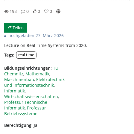
198
0
0
0
0likes
0favorites
198views
0Kommentare
Teilen
hochgeladen 27. März 2026
Lecture on Real-Time Systems from 2020.
Tags:
real-time
Bildungseinrichtungen:
TU
Chemnitz
,
Mathematik
,
Maschinenbau
,
Elektrotechnik
und Informationstechnik
,
Informatik
,
Wirtschaftswissenschaften
,
Professur Technische
Informatik
,
Professur
Betriebssysteme
Berechtigung:
Ja