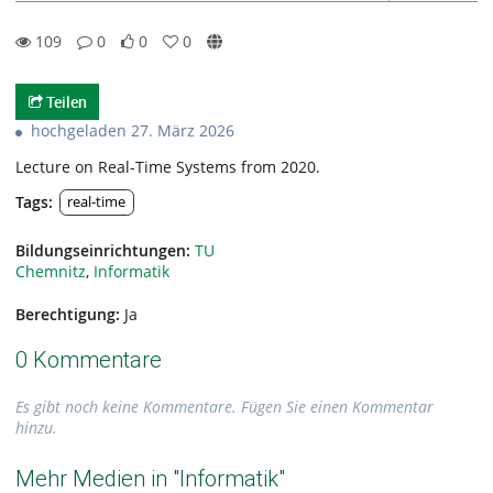
109
0
0
0
0likes
0favorites
109views
0Kommentare
Teilen
hochgeladen 27. März 2026
Lecture on Real-Time Systems from 2020.
Tags:
real-time
Bildungseinrichtungen:
TU
Chemnitz
,
Informatik
Berechtigung:
Ja
0 Kommentare
Es gibt noch keine Kommentare. Fügen Sie einen Kommentar
hinzu.
Mehr Medien in "Informatik"