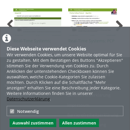
Real-Time Systems:
Real-Time Systems: PCP
Rea
Multicore Scheduling -
Pre
Diese Webseite verwendet Cookies
Global Approaches
Mat
Wir verwenden Cookies, um unsere Website optimal für Sie
zu gestalten. Mit dem Bestätigen des Buttons "Akzeptieren"
About
Rechtliche
stimmen Sie der Verwendung von Cookies zu. Durch
Anklicken der untenstehenden Checkboxen können Sie
Informationen
auswählen, welche Cookie-Kategorien Sie zulassen
Erste Schritte
möchten. Durch Klicken auf die Schaltfläche "Mehr
Nutzungsbedingungen
Häufige Fragen - FAQ
anzeigen" erhalten Sie eine Beschreibung jeder Kategorie.
Weitere Informationen finden Sie in unserer
Betriebsstatus
Datenschutzerklärung
Datenschutzerklärung
.
Impressum
Notwendig
Barrierefreiheitserklärung
Auswahl zustimmen
Allen zustimmen
Cookie-Zustimmung