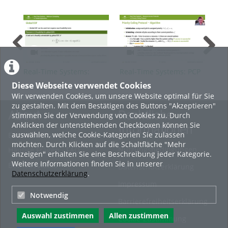
Real-Time Systems:
Real-Time Systems: PCP
Rea
Multicore Scheduling -
Pre
Diese Webseite verwendet Cookies
Global Approaches
Mat
Wir verwenden Cookies, um unsere Website optimal für Sie
zu gestalten. Mit dem Bestätigen des Buttons "Akzeptieren"
About
Rechtliche
stimmen Sie der Verwendung von Cookies zu. Durch
Anklicken der untenstehenden Checkboxen können Sie
Informationen
auswählen, welche Cookie-Kategorien Sie zulassen
Erste Schritte
möchten. Durch Klicken auf die Schaltfläche "Mehr
Nutzungsbedingungen
Häufige Fragen - FAQ
anzeigen" erhalten Sie eine Beschreibung jeder Kategorie.
Weitere Informationen finden Sie in unserer
Betriebsstatus
Datenschutzerklärung
Datenschutzerklärung
.
Impressum
Notwendig
Barrierefreiheitserklärung
Auswahl zustimmen
Allen zustimmen
Cookie-Zustimmung