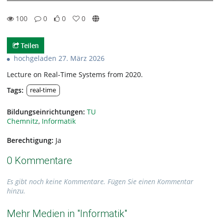
100
0
0
0
0likes
0favorites
100views
0Kommentare
Teilen
hochgeladen 27. März 2026
Lecture on Real-Time Systems from 2020.
Tags:
real-time
Bildungseinrichtungen:
TU
Chemnitz
,
Informatik
Berechtigung:
Ja
0 Kommentare
Es gibt noch keine Kommentare. Fügen Sie einen Kommentar
hinzu.
Mehr Medien in "Informatik"