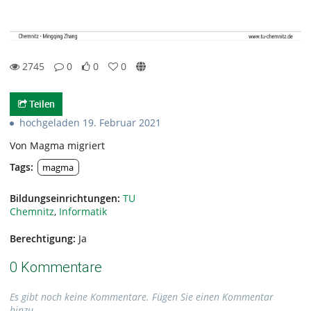
2745
0
0
0
0likes
0favorites
2745views
0Kommentare
Teilen
hochgeladen 19. Februar 2021
Von Magma migriert
Tags:
magma
Bildungseinrichtungen:
TU
Chemnitz
,
Informatik
Berechtigung:
Ja
0 Kommentare
Es gibt noch keine Kommentare. Fügen Sie einen Kommentar
hinzu.