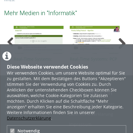
Mehr Medien in "Informatik"
Real-Time Systems:
Real-Time Systems: PCP
Rea
Multicore Scheduling -
Pre
Diese Webseite verwendet Cookies
Global Approaches
Mat
Wir verwenden Cookies, um unsere Website optimal für Sie
zu gestalten. Mit dem Bestätigen des Buttons "Akzeptieren"
About
Rechtliche
stimmen Sie der Verwendung von Cookies zu. Durch
Anklicken der untenstehenden Checkboxen können Sie
Informationen
auswählen, welche Cookie-Kategorien Sie zulassen
Erste Schritte
möchten. Durch Klicken auf die Schaltfläche "Mehr
Nutzungsbedingungen
Häufige Fragen - FAQ
anzeigen" erhalten Sie eine Beschreibung jeder Kategorie.
Weitere Informationen finden Sie in unserer
Betriebsstatus
Datenschutzerklärung
Datenschutzerklärung
.
Impressum
Notwendig